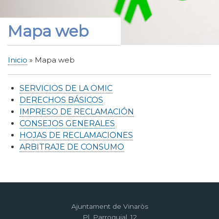
Mapa web
Inicio
Mapa web
Sobrescribir
enlaces
SERVICIOS DE LA OMIC
de
DERECHOS BÁSICOS
ayuda
IMPRESO DE RECLAMACIÓN
a
CONSEJOS GENERALES
la
HOJAS DE RECLAMACIONES
navegación
ARBITRAJE DE CONSUMO
Ajuntament de Vinaròs
Pl. Parroquial, 12