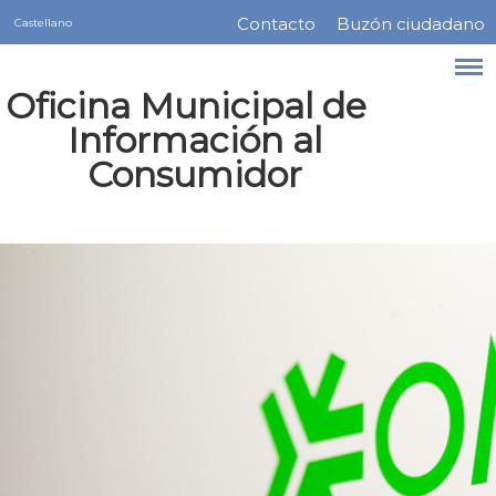
Servicios
Pasar
Contacto
Buzón ciudadano
Castellano
Menú
al
contenido
barra
Oficina Municipal de
principal
superior
Información al
Consumidor